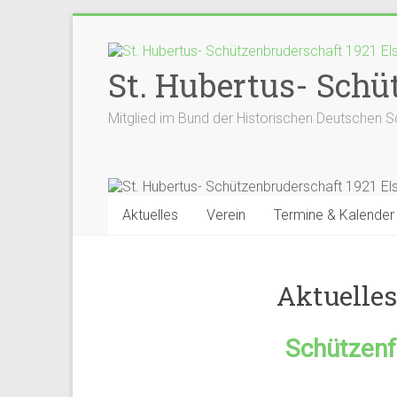
St. Hubertus- Schüt
Mitglied im Bund der Historischen Deutschen S
Aktuelles
Verein
Termine & Kalender
Aktuelles
Schützenf