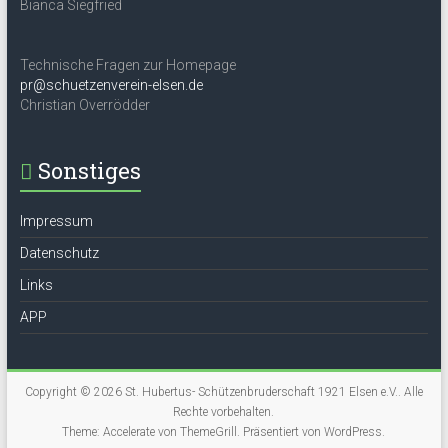
Bianca Siegfried
Technische Fragen zur Homepage
pr@schuetzenverein-elsen.de
Christian Overrödder
Sonstiges
Impressum
Datenschutz
Links
APP
Copyright © 2026
St. Hubertus- Schützenbruderschaft 1921 Elsen e.V.
. Alle
Rechte vorbehalten.
Theme:
Accelerate
von ThemeGrill. Präsentiert von
WordPress
.