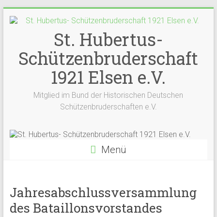
Zum
Inhalt
springen
St. Hubertus-
Schützenbruderschaft
1921 Elsen e.V.
Mitglied im Bund der Historischen Deutschen
Schützenbruderschaften e.V.
Menü
Jahresabschlussversammlung
des Bataillonsvorstandes