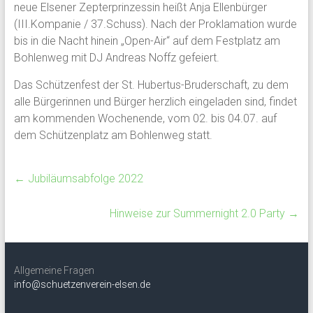
neue Elsener Zepterprinzessin heißt Anja Ellenbürger
(III.Kompanie / 37.Schuss). Nach der Proklamation wurde
bis in die Nacht hinein „Open-Air“ auf dem Festplatz am
Bohlenweg mit DJ Andreas Noffz gefeiert.
Das Schützenfest der St. Hubertus-Bruderschaft, zu dem
alle Bürgerinnen und Bürger herzlich eingeladen sind, findet
am kommenden Wochenende, vom 02. bis 04.07. auf
dem Schützenplatz am Bohlenweg statt.
←
Jubiläumsabfolge 2022
Hinweise zur Summernight 2.0 Party
→
Allgemeine Fragen
info@schuetzenverein-elsen.de