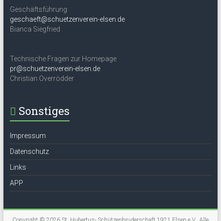
Geschäftsführung
geschaeft@schuetzenverein-elsen.de
Bianca Siegfried
Technische Fragen zur Homepage
pr@schuetzenverein-elsen.de
Christian Overrödder
Sonstiges
Impressum
Datenschutz
Links
APP
Copyright © 2026
St. Hubertus- Schützenbruderschaft 1921 Elsen e.V.
. Alle