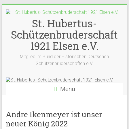
Zum
Inhalt
springen
St. Hubertus-
Schützenbruderschaft
1921 Elsen e.V.
Mitglied im Bund der Historischen Deutschen
Schützenbruderschaften e.V.
Menü
Andre Ikenmeyer ist unser
neuer König 2022