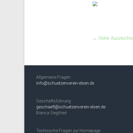
←
Hohe Auszeichnu
Allgemeine Fragen
info@schuetzenverein-elsen.de
Geschäftsführung
geschaeft@schuetzenverein-elsen.de
Bianca Siegfried
Technische Fragen zur Homepage