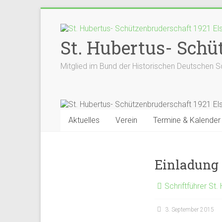
Zum
Inhalt
springen
St. Hubertus- Schüt
Mitglied im Bund der Historischen Deutschen S
Aktuelles
Verein
Termine & Kalender
Einladung
Schriftführer St.
3. September 2015