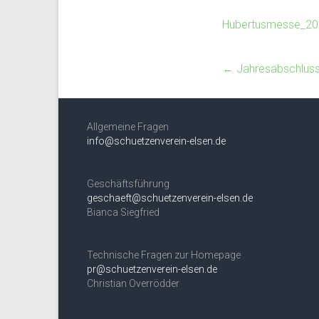
Hubertusmesse_20
←
Jahresabschlus
Allgemeine Fragen
info@schuetzenverein-elsen.de
Geschäftsführung
geschaeft@schuetzenverein-elsen.de
Bianca Siegfried
Technische Fragen zur Homepage
pr@schuetzenverein-elsen.de
Christian Overrödder