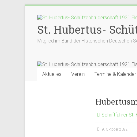
Zum
Inhalt
springen
St. Hubertus- Schüt
Mitglied im Bund der Historischen Deutschen S
Aktuelles
Verein
Termine & Kalender
Hubertusm
Schriftführer St.
9. Oktober 2022