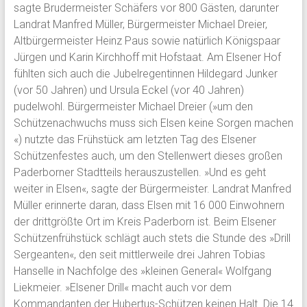
sagte Brudermeister Schäfers vor 800 Gästen, darunter
Landrat Manfred Müller, Bürgermeister Michael Dreier,
Altbürgermeister Heinz Paus sowie natürlich Königspaar
Jürgen und Karin Kirchhoff mit Hofstaat. Am Elsener Hof
fühlten sich auch die Jubelregentinnen Hildegard Junker
(vor 50 Jahren) und Ursula Eckel (vor 40 Jahren)
pudelwohl. Bürgermeister Michael Dreier (»um den
Schützenachwuchs muss sich Elsen keine Sorgen machen
«) nutzte das Frühstück am letzten Tag des Elsener
Schützenfestes auch, um den Stellenwert dieses großen
Paderborner Stadtteils herauszustellen. »Und es geht
weiter in Elsen«, sagte der Bürgermeister. Landrat Manfred
Müller erinnerte daran, dass Elsen mit 16 000 Einwohnern
der drittgrößte Ort im Kreis Paderborn ist. Beim Elsener
Schützenfrühstück schlägt auch stets die Stunde des »Drill
Sergeanten«, den seit mittlerweile drei Jahren Tobias
Hanselle in Nachfolge des »kleinen General« Wolfgang
Liekmeier. »Elsener Drill« macht auch vor dem
Kommandanten der Hubertus-Schützen keinen Halt. Die 14