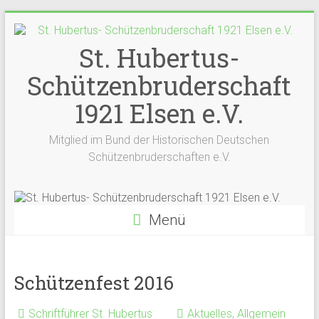
Zum
Inhalt
springen
St. Hubertus-
Schützenbruderschaft
1921 Elsen e.V.
Mitglied im Bund der Historischen Deutschen
Schützenbruderschaften e.V.
Menü
Schützenfest 2016
Schriftführer St. Hubertus
Aktuelles
,
Allgemein