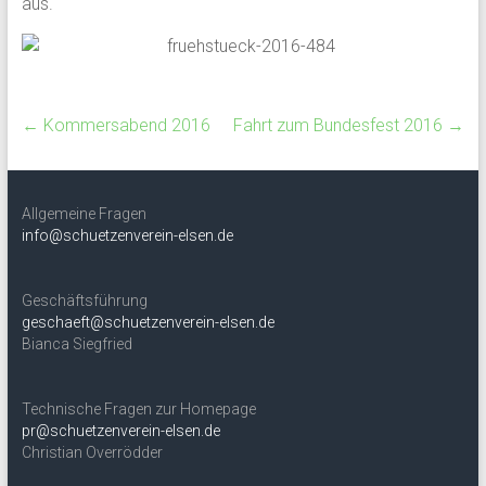
aus.
←
Kommersabend 2016
Fahrt zum Bundesfest 2016
→
Allgemeine Fragen
info@schuetzenverein-elsen.de
Geschäftsführung
geschaeft@schuetzenverein-elsen.de
Bianca Siegfried
Technische Fragen zur Homepage
pr@schuetzenverein-elsen.de
Christian Overrödder