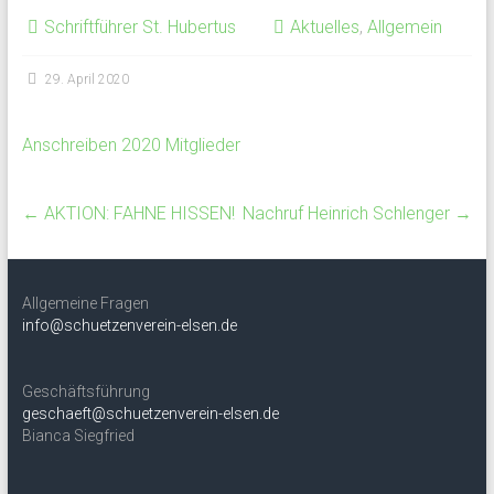
Schriftführer St. Hubertus
Aktuelles
,
Allgemein
29. April 2020
Anschreiben 2020 Mitglieder
←
AKTION: FAHNE HISSEN!
Nachruf Heinrich Schlenger
→
Allgemeine Fragen
info@schuetzenverein-elsen.de
Geschäftsführung
geschaeft@schuetzenverein-elsen.de
Bianca Siegfried