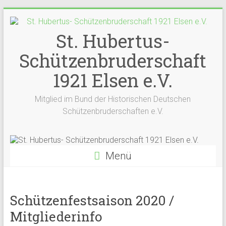
Zum
Inhalt
springen
St. Hubertus-
Schützenbruderschaft
1921 Elsen e.V.
Mitglied im Bund der Historischen Deutschen
Schützenbruderschaften e.V.
Menü
Schützenfestsaison 2020 /
Mitgliederinfo