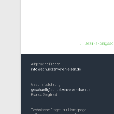
←
Bezirkskönigssc
Allgemeine Fragen
info@schuetzenverein-elsen.de
Geschäftsführung
geschaeft@schuetzenverein-elsen.de
Bianca Siegfried
Technische Fragen zur Homepage