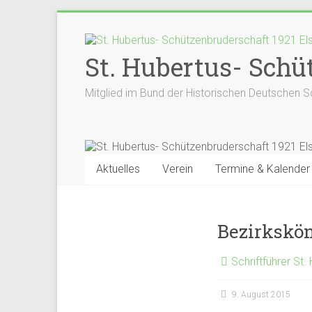
Zum
Inhalt
springen
St. Hubertus- Schüt
Mitglied im Bund der Historischen Deutschen S
Aktuelles
Verein
Termine & Kalender
Bezirkskön
Schriftführer St.
9. August 2015