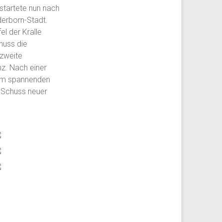
startete nun nach
erborn-Stadt.
l der Kralle
huss die
 zweite
z. Nach einer
nem spannenden
 Schuss neuer